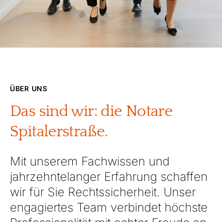
ÜBER UNS
D
a
s
s
i
n
d
w
i
r
:
d
i
e
N
o
t
a
r
e
S
p
i
t
a
l
e
r
s
t
r
a
ß
e
.
Mit unserem Fachwissen und
jahrzehntelanger Erfahrung schaffen
wir für Sie Rechtssicherheit. Unser
engagiertes Team verbindet höchste